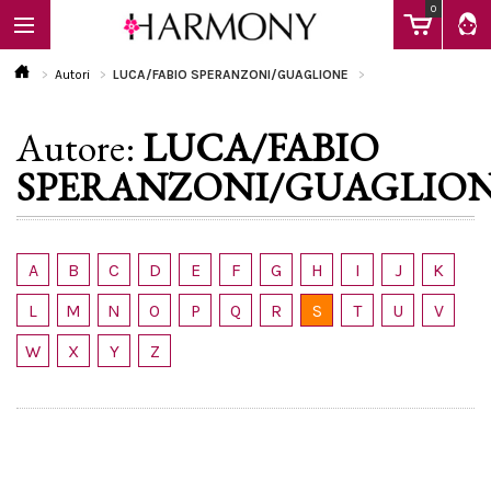
0
Autori
LUCA/FABIO SPERANZONI/GUAGLIONE
Autore:
LUCA/FABIO
EBOOK
SPERANZONI/GUAGLIO
LIBRI
A
B
C
D
E
F
G
H
I
J
K
Calendario
L
M
N
O
P
Q
R
S
T
U
V
W
X
Y
Z
FAQ