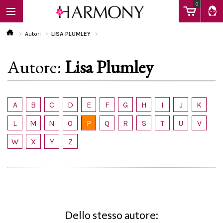
0
Autori
LISA PLUMLEY
Autore:
Lisa Plumley
EBOOK
LIBRI
A
B
C
D
E
F
G
H
I
J
K
L
M
N
O
P
Q
R
S
T
U
V
Calendario
W
X
Y
Z
FAQ
Dello stesso autore: