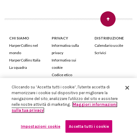
CHI SIAMO
PRIVACY
DISTRIBUZIONE
HarperCollins nel
Informativa sulla
Calendario uscite
mondo
privacy
Scrivici
HarperCollins Italia
Informativa sui
La squadra
cookie
Codice etico
Cliccando su “Accetta tutti i cookie”, l'utente accetta di
HarperCollins Italia S.p.A. Viale Monte Nero, 84 - 20135 Milano
memorizzare i cookie sul dispositivo per migliorare la
Cod. Fiscale e P.IVA 05946780151 - Capitale Sociale 258.250 €
navigazione del sito, analizzare l'utilizzo del sito e assistere
Iscritta in Milano al Registro delle imprese nr.198004 e REA nr.1051898
nelle nostre attività di marketing.
Maggiori informazioni
sulla tua privacy
Impostazioni cookie
Accetta tutti i cookie