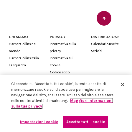
CHI SIAMO
PRIVACY
DISTRIBUZIONE
HarperCollins nel
Informativa sulla
Calendario uscite
mondo
privacy
Scrivici
HarperCollins Italia
Informativa sui
La squadra
cookie
Codice etico
Cliccando su “Accetta tutti i cookie”, l'utente accetta di
HarperCollins Italia S.p.A. Viale Monte Nero, 84 - 20135 Milano
memorizzare i cookie sul dispositivo per migliorare la
Cod. Fiscale e P.IVA 05946780151 - Capitale Sociale 258.250 €
navigazione del sito, analizzare l'utilizzo del sito e assistere
Iscritta in Milano al Registro delle imprese nr.198004 e REA nr.1051898
nelle nostre attività di marketing.
Maggiori informazioni
sulla tua privacy
Impostazioni cookie
Accetta tutti i cookie