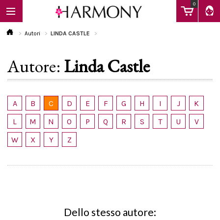
0
Autori
LINDA CASTLE
Autore:
Linda Castle
EBOOK
LIBRI
A
B
C
D
E
F
G
H
I
J
K
L
M
N
O
P
Q
R
S
T
U
V
Calendario
W
X
Y
Z
FAQ
Dello stesso autore: