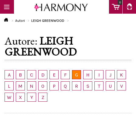
0
Autori
LEIGH GREENWOOD
Autore:
LEIGH
EBOOK
GREENWOOD
LIBRI
A
B
C
D
E
F
G
H
I
J
K
Calendario
L
M
N
O
P
Q
R
S
T
U
V
W
X
Y
Z
FAQ