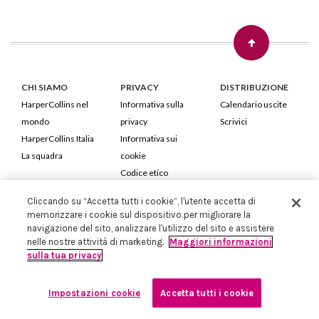
CHI SIAMO
PRIVACY
DISTRIBUZIONE
HarperCollins nel
Informativa sulla
Calendario uscite
mondo
privacy
Scrivici
HarperCollins Italia
Informativa sui
La squadra
cookie
Codice etico
Cliccando su “Accetta tutti i cookie”, l'utente accetta di
HarperCollins Italia S.p.A. Viale Monte Nero, 84 - 20135 Milano
memorizzare i cookie sul dispositivo per migliorare la
Cod. Fiscale e P.IVA 05946780151 - Capitale Sociale 258.250 €
navigazione del sito, analizzare l'utilizzo del sito e assistere
Iscritta in Milano al Registro delle imprese nr.198004 e REA nr.1051898
nelle nostre attività di marketing.
Maggiori informazioni
sulla tua privacy
Impostazioni cookie
Accetta tutti i cookie