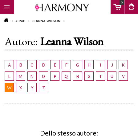
0
Autori
LEANNA WILSON
Autore:
Leanna Wilson
EBOOK
LIBRI
A
B
C
D
E
F
G
H
I
J
K
L
M
N
O
P
Q
R
S
T
U
V
Calendario
W
X
Y
Z
FAQ
Dello stesso autore: