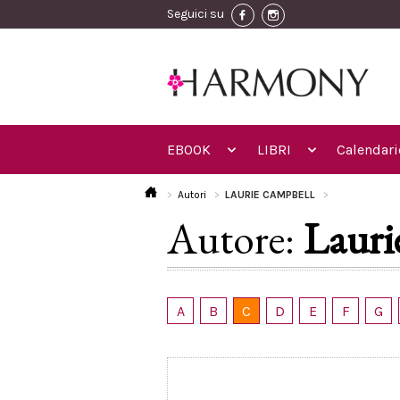
Seguici su
EBOOK
LIBRI
Calendari
Autori
LAURIE CAMPBELL
Autore:
Lauri
A
B
C
D
E
F
G