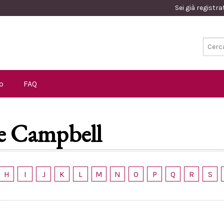
Sei già registr
o
FAQ
e Campbell
H
I
J
K
L
M
N
O
P
Q
R
S