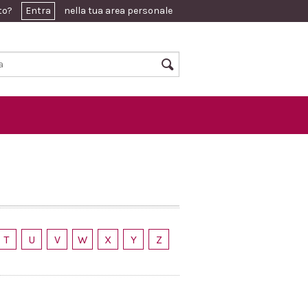
ato?
Entra
nella tua area personale
T
U
V
W
X
Y
Z