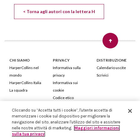
< Torna agli autori con la lettera H
CHI SIAMO
PRIVACY
DISTRIBUZIONE
HarperCollins nel
Informativa sulla
Calendario uscite
mondo
privacy
Scrivici
HarperCollins Italia
Informativa sui
La squadra
cookie
Codice etico
Cliccando su “Accetta tutti i cookie”, l'utente accetta di
HarperCollins Italia S.p.A. Viale Monte Nero, 84 - 20135 Milano
memorizzare i cookie sul dispositivo per migliorare la
Cod. Fiscale e P.IVA 05946780151 - Capitale Sociale 258.250 €
navigazione del sito, analizzare l'utilizzo del sito e assistere
Iscritta in Milano al Registro delle imprese nr.198004 e REA nr.1051898
nelle nostre attività di marketing.
Maggiori informazioni
sulla tua privacy