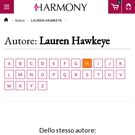
0
Autori
LAUREN HAWKEYE
Autore:
Lauren Hawkeye
EBOOK
LIBRI
A
B
C
D
E
F
G
H
I
J
K
L
M
N
O
P
Q
R
S
T
U
V
Calendario
W
X
Y
Z
FAQ
Dello stesso autore: