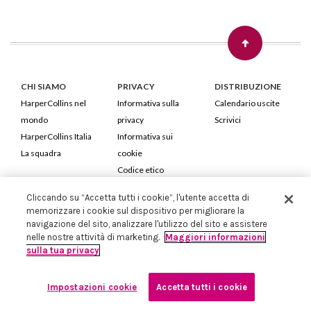
CHI SIAMO
PRIVACY
DISTRIBUZIONE
HarperCollins nel
Informativa sulla
Calendario uscite
mondo
privacy
Scrivici
HarperCollins Italia
Informativa sui
La squadra
cookie
Codice etico
Cliccando su “Accetta tutti i cookie”, l'utente accetta di
HarperCollins Italia S.p.A. Viale Monte Nero, 84 - 20135 Milano
memorizzare i cookie sul dispositivo per migliorare la
Cod. Fiscale e P.IVA 05946780151 - Capitale Sociale 258.250 €
navigazione del sito, analizzare l'utilizzo del sito e assistere
Iscritta in Milano al Registro delle imprese nr.198004 e REA nr.1051898
nelle nostre attività di marketing.
Maggiori informazioni
sulla tua privacy
Impostazioni cookie
Accetta tutti i cookie