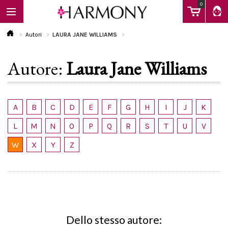
0
Autori
LAURA JANE WILLIAMS
Autore:
Laura Jane Williams
EBOOK
LIBRI
A
B
C
D
E
F
G
H
I
J
K
L
M
N
O
P
Q
R
S
T
U
V
Calendario
W
X
Y
Z
FAQ
Dello stesso autore: