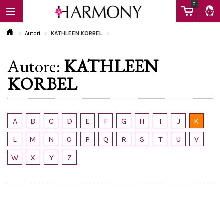
0
Autori
KATHLEEN KORBEL
Autore:
KATHLEEN
EBOOK
KORBEL
LIBRI
A
B
C
D
E
F
G
H
I
J
K
Calendario
L
M
N
O
P
Q
R
S
T
U
V
W
X
Y
Z
FAQ