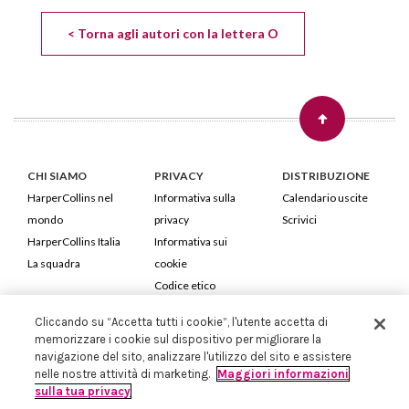
< Torna agli autori con la lettera O
CHI SIAMO
PRIVACY
DISTRIBUZIONE
HarperCollins nel
Informativa sulla
Calendario uscite
mondo
privacy
Scrivici
HarperCollins Italia
Informativa sui
La squadra
cookie
Codice etico
Cliccando su “Accetta tutti i cookie”, l'utente accetta di
HarperCollins Italia S.p.A. Viale Monte Nero, 84 - 20135 Milano
memorizzare i cookie sul dispositivo per migliorare la
Cod. Fiscale e P.IVA 05946780151 - Capitale Sociale 258.250 €
navigazione del sito, analizzare l'utilizzo del sito e assistere
Iscritta in Milano al Registro delle imprese nr.198004 e REA nr.1051898
nelle nostre attività di marketing.
Maggiori informazioni
sulla tua privacy