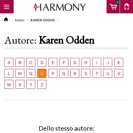
0
Autori
KAREN ODDEN
Autore:
Karen Odden
EBOOK
LIBRI
A
B
C
D
E
F
G
H
I
J
K
L
M
N
O
P
Q
R
S
T
U
V
Calendario
W
X
Y
Z
FAQ
Dello stesso autore: