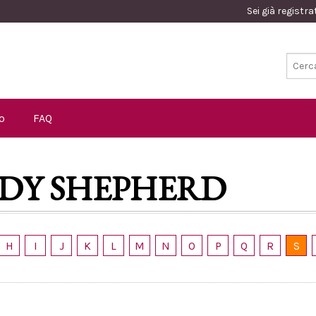
Sei già registr
o
FAQ
DY SHEPHERD
H
I
J
K
L
M
N
O
P
Q
R
S