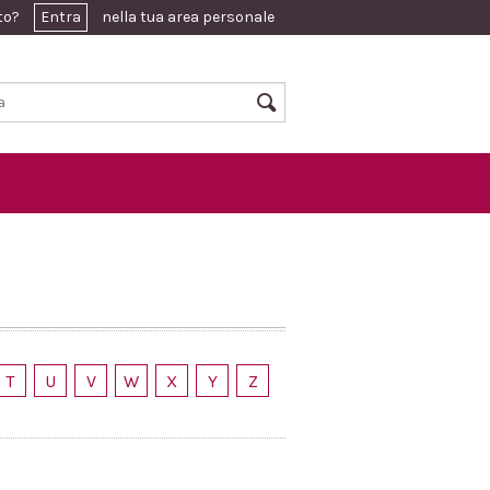
ato?
Entra
nella tua area personale
T
U
V
W
X
Y
Z