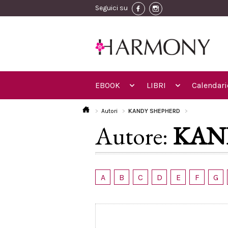
Seguici su
EBOOK
LIBRI
Calendari
Autori
KANDY SHEPHERD
Autore:
KAN
A
B
C
D
E
F
G