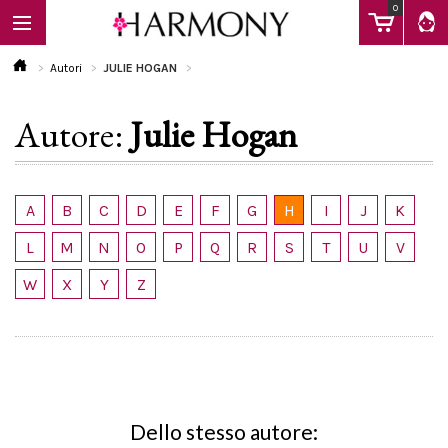
0
Autori
JULIE HOGAN
Autore:
Julie Hogan
EBOOK
LIBRI
A
B
C
D
E
F
G
H
I
J
K
L
M
N
O
P
Q
R
S
T
U
V
Calendario
W
X
Y
Z
FAQ
Dello stesso autore: