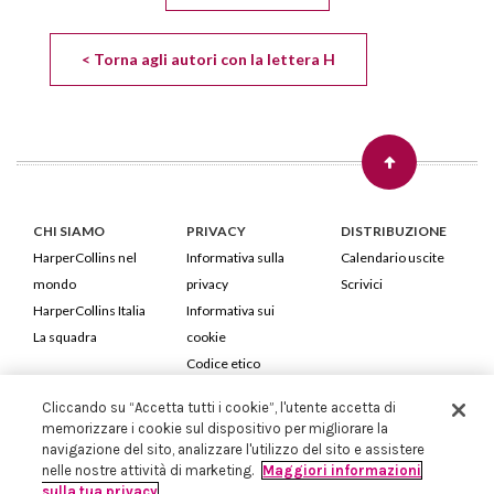
< Torna agli autori con la lettera H
CHI SIAMO
PRIVACY
DISTRIBUZIONE
HarperCollins nel
Informativa sulla
Calendario uscite
mondo
privacy
Scrivici
HarperCollins Italia
Informativa sui
La squadra
cookie
Codice etico
Cliccando su “Accetta tutti i cookie”, l'utente accetta di
HarperCollins Italia S.p.A. Viale Monte Nero, 84 - 20135 Milano
memorizzare i cookie sul dispositivo per migliorare la
Cod. Fiscale e P.IVA 05946780151 - Capitale Sociale 258.250 €
navigazione del sito, analizzare l'utilizzo del sito e assistere
Iscritta in Milano al Registro delle imprese nr.198004 e REA nr.1051898
nelle nostre attività di marketing.
Maggiori informazioni
sulla tua privacy