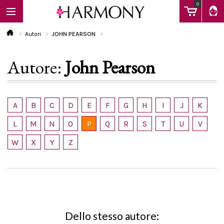
0
Autori
JOHN PEARSON
Autore:
John Pearson
EBOOK
LIBRI
A
B
C
D
E
F
G
H
I
J
K
L
M
N
O
P
Q
R
S
T
U
V
Calendario
W
X
Y
Z
FAQ
Dello stesso autore: