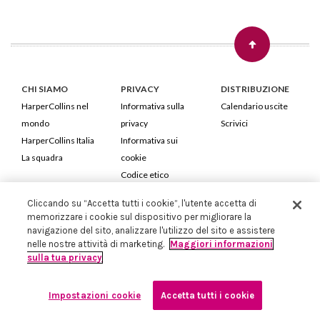
CHI SIAMO
PRIVACY
DISTRIBUZIONE
HarperCollins nel
Informativa sulla
Calendario uscite
mondo
privacy
Scrivici
HarperCollins Italia
Informativa sui
La squadra
cookie
Codice etico
Cliccando su “Accetta tutti i cookie”, l'utente accetta di
HarperCollins Italia S.p.A. Viale Monte Nero, 84 - 20135 Milano
memorizzare i cookie sul dispositivo per migliorare la
Cod. Fiscale e P.IVA 05946780151 - Capitale Sociale 258.250 €
navigazione del sito, analizzare l'utilizzo del sito e assistere
Iscritta in Milano al Registro delle imprese nr.198004 e REA nr.1051898
nelle nostre attività di marketing.
Maggiori informazioni
sulla tua privacy
Impostazioni cookie
Accetta tutti i cookie