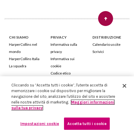
CHI SIAMO
PRIVACY
DISTRIBUZIONE
HarperCollins nel
Informativa sulla
Calendario uscite
mondo
privacy
Scrivici
HarperCollins Italia
Informativa sui
La squadra
cookie
Codice etico
Cliccando su “Accetta tutti i cookie”, l'utente accetta di
HarperCollins Italia S.p.A. Viale Monte Nero, 84 - 20135 Milano
memorizzare i cookie sul dispositivo per migliorare la
Cod. Fiscale e P.IVA 05946780151 - Capitale Sociale 258.250 €
navigazione del sito, analizzare l'utilizzo del sito e assistere
Iscritta in Milano al Registro delle imprese nr.198004 e REA nr.1051898
nelle nostre attività di marketing.
Maggiori informazioni
sulla tua privacy
Impostazioni cookie
Accetta tutti i cookie