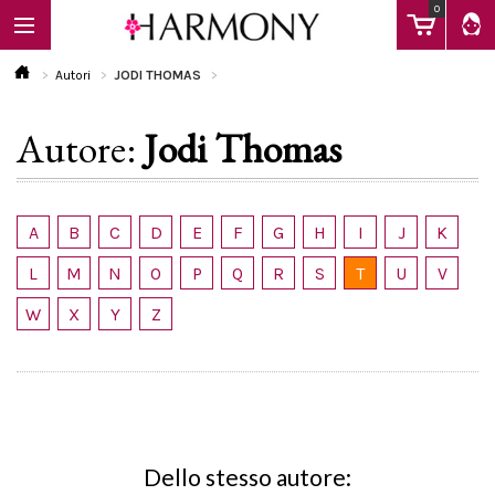
0
Autori
JODI THOMAS
Autore:
Jodi Thomas
EBOOK
LIBRI
A
B
C
D
E
F
G
H
I
J
K
L
M
N
O
P
Q
R
S
T
U
V
Calendario
W
X
Y
Z
FAQ
Dello stesso autore: