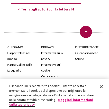
< Torna agli autori con la lettera N
CHI SIAMO
PRIVACY
DISTRIBUZIONE
HarperCollins nel
Informativa sulla
Calendario uscite
mondo
privacy
Scrivici
HarperCollins Italia
Informativa sui
La squadra
cookie
Codice etico
Cliccando su “Accetta tutti i cookie”, l'utente accetta di
HarperCollins Italia S.p.A. Viale Monte Nero, 84 - 20135 Milano
memorizzare i cookie sul dispositivo per migliorare la
Cod. Fiscale e P.IVA 05946780151 - Capitale Sociale 258.250 €
navigazione del sito, analizzare l'utilizzo del sito e assistere
Iscritta in Milano al Registro delle imprese nr.198004 e REA nr.1051898
nelle nostre attività di marketing.
Maggiori informazioni
sulla tua privacy