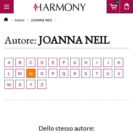
0
Autori
JOANNA NEIL
Autore:
JOANNA NEIL
EBOOK
LIBRI
A
B
C
D
E
F
G
H
I
J
K
L
M
N
O
P
Q
R
S
T
U
V
Calendario
W
X
Y
Z
FAQ
Dello stesso autore: