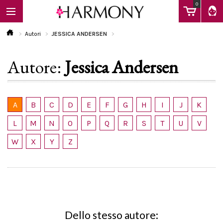
0
Autori
JESSICA ANDERSEN
Autore:
Jessica Andersen
EBOOK
LIBRI
A
B
C
D
E
F
G
H
I
J
K
L
M
N
O
P
Q
R
S
T
U
V
Calendario
W
X
Y
Z
FAQ
Dello stesso autore: