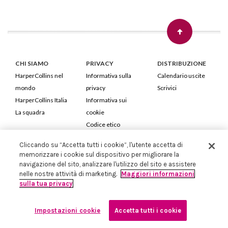
CHI SIAMO
PRIVACY
DISTRIBUZIONE
HarperCollins nel
Informativa sulla
Calendario uscite
mondo
privacy
Scrivici
HarperCollins Italia
Informativa sui
La squadra
cookie
Codice etico
Cliccando su “Accetta tutti i cookie”, l'utente accetta di
HarperCollins Italia S.p.A. Viale Monte Nero, 84 - 20135 Milano
memorizzare i cookie sul dispositivo per migliorare la
Cod. Fiscale e P.IVA 05946780151 - Capitale Sociale 258.250 €
navigazione del sito, analizzare l'utilizzo del sito e assistere
Iscritta in Milano al Registro delle imprese nr.198004 e REA nr.1051898
nelle nostre attività di marketing.
Maggiori informazioni
sulla tua privacy
Impostazioni cookie
Accetta tutti i cookie