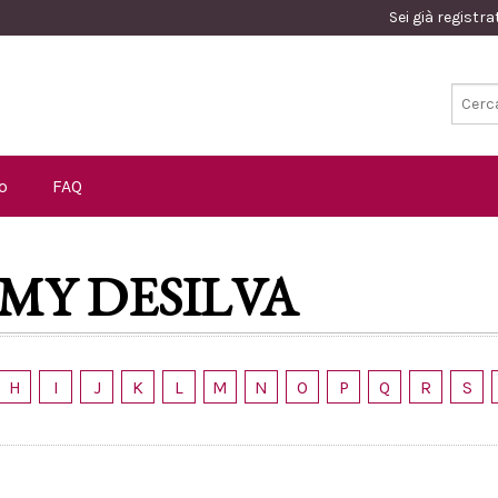
Sei già registr
o
FAQ
MY DESILVA
H
I
J
K
L
M
N
O
P
Q
R
S