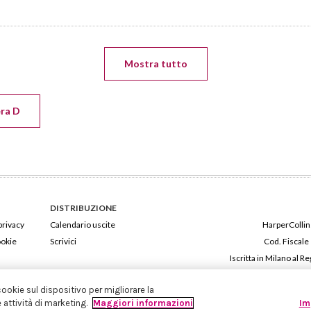
Mostra tutto
era D
DISTRIBUZIONE
privacy
Calendario uscite
HarperCollins
ookie
Scrivici
Cod. Fiscale
Iscritta in Milano al
cookie sul dispositivo per migliorare la
e attività di marketing.
Maggiori informazioni
Im