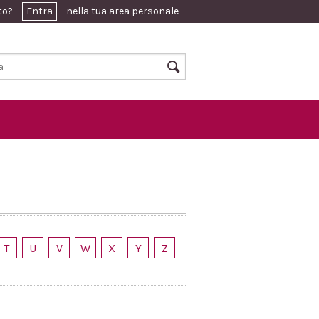
ato?
Entra
nella tua area personale
T
U
V
W
X
Y
Z