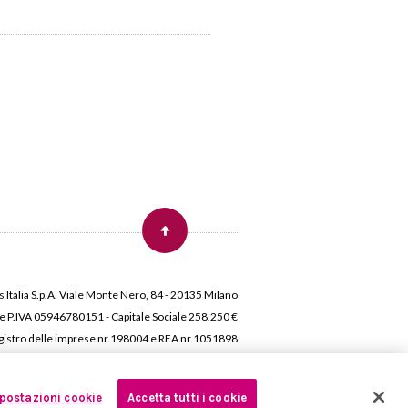
 Italia S.p.A. Viale Monte Nero, 84 - 20135 Milano
 e P.IVA 05946780151 - Capitale Sociale 258.250 €
 Registro delle imprese nr.198004 e REA nr.1051898
postazioni cookie
Accetta tutti i cookie