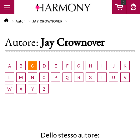
0
Autori
JAY CROWNOVER
Autore:
Jay Crownover
EBOOK
LIBRI
A
B
C
D
E
F
G
H
I
J
K
L
M
N
O
P
Q
R
S
T
U
V
Calendario
W
X
Y
Z
FAQ
Dello stesso autore: