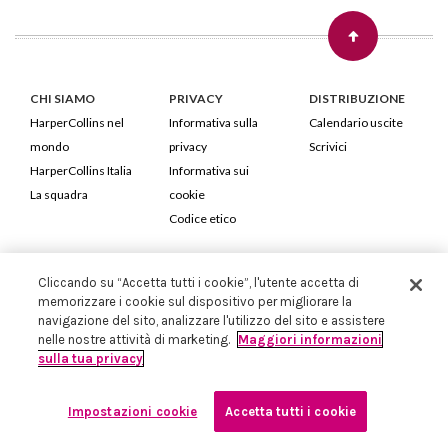
CHI SIAMO
PRIVACY
DISTRIBUZIONE
HarperCollins nel
Informativa sulla
Calendario uscite
mondo
privacy
Scrivici
HarperCollins Italia
Informativa sui
La squadra
cookie
Codice etico
HarperCollins Italia S.p.A. Viale Monte Nero, 84 - 20135 Milano
Cliccando su “Accetta tutti i cookie”, l'utente accetta di
Cod. Fiscale e P.IVA 05946780151 - Capitale Sociale 258.250 €
memorizzare i cookie sul dispositivo per migliorare la
Iscritta in Milano al Registro delle imprese nr.198004 e REA nr.1051898
navigazione del sito, analizzare l'utilizzo del sito e assistere
nelle nostre attività di marketing.
Maggiori informazioni
sulla tua privacy
Impostazioni cookie
Accetta tutti i cookie