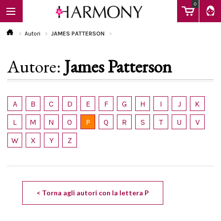
0
Autori
JAMES PATTERSON
Autore:
James Patterson
EBOOK
LIBRI
A
B
C
D
E
F
G
H
I
J
K
L
M
N
O
P
Q
R
S
T
U
V
Calendario
W
X
Y
Z
FAQ
< Torna agli autori con la lettera P