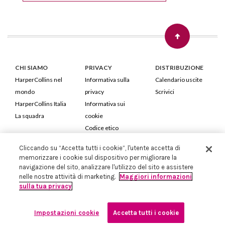
CHI SIAMO
PRIVACY
DISTRIBUZIONE
HarperCollins nel
Informativa sulla
Calendario uscite
mondo
privacy
Scrivici
HarperCollins Italia
Informativa sui
La squadra
cookie
Codice etico
Cliccando su “Accetta tutti i cookie”, l'utente accetta di
HarperCollins Italia S.p.A. Viale Monte Nero, 84 - 20135 Milano
memorizzare i cookie sul dispositivo per migliorare la
Cod. Fiscale e P.IVA 05946780151 - Capitale Sociale 258.250 €
navigazione del sito, analizzare l'utilizzo del sito e assistere
Iscritta in Milano al Registro delle imprese nr.198004 e REA nr.1051898
nelle nostre attività di marketing.
Maggiori informazioni
sulla tua privacy
Impostazioni cookie
Accetta tutti i cookie