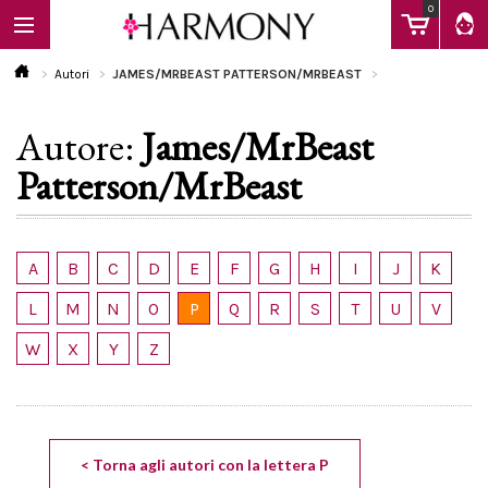
0
Autori
JAMES/MRBEAST PATTERSON/MRBEAST
Autore:
James/MrBeast
EBOOK
Patterson/MrBeast
LIBRI
A
B
C
D
E
F
G
H
I
J
K
Calendario
L
M
N
O
P
Q
R
S
T
U
V
W
X
Y
Z
FAQ
< Torna agli autori con la lettera P