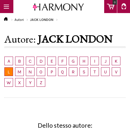
0
Autori
JACK LONDON
Autore:
JACK LONDON
EBOOK
LIBRI
A
B
C
D
E
F
G
H
I
J
K
L
M
N
O
P
Q
R
S
T
U
V
Calendario
W
X
Y
Z
FAQ
Dello stesso autore: