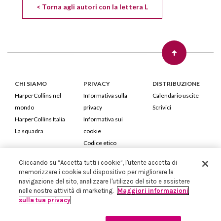
< Torna agli autori con la lettera L
CHI SIAMO
PRIVACY
DISTRIBUZIONE
HarperCollins nel
Informativa sulla
Calendario uscite
mondo
privacy
Scrivici
HarperCollins Italia
Informativa sui
La squadra
cookie
Codice etico
Cliccando su “Accetta tutti i cookie”, l'utente accetta di
HarperCollins Italia S.p.A. Viale Monte Nero, 84 - 20135 Milano
memorizzare i cookie sul dispositivo per migliorare la
Cod. Fiscale e P.IVA 05946780151 - Capitale Sociale 258.250 €
navigazione del sito, analizzare l'utilizzo del sito e assistere
Iscritta in Milano al Registro delle imprese nr.198004 e REA nr.1051898
nelle nostre attività di marketing.
Maggiori informazioni
sulla tua privacy