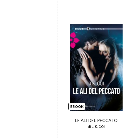
EBOOK
LE ALI DEL PECCATO
di J. K. COI