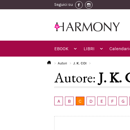
Seguici su
EBOOK
LIBRI
Calendari
Autori
J. K. COI
Autore:
J. K. 
A
B
C
D
E
F
G