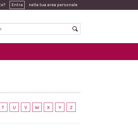
ato?
Entra
nella tua area personale
T
U
V
W
X
Y
Z