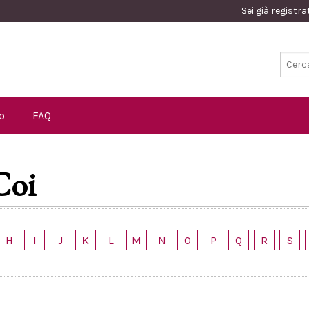
Sei già registr
o
FAQ
Coi
H
I
J
K
L
M
N
O
P
Q
R
S