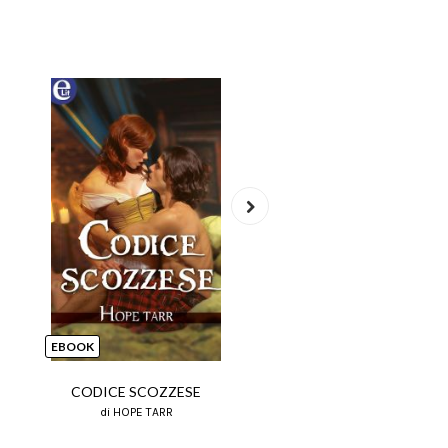
Next
EBOOK
EBOOK
CODICE SCOZZESE
DODICI NOTTI CON I
di HOPE TARR
di HOPE TARR