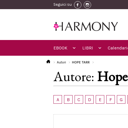
Seguici su
EBOOK
LIBRI
Calendari
Autori
HOPE TARR
Autore:
Hope
A
B
C
D
E
F
G