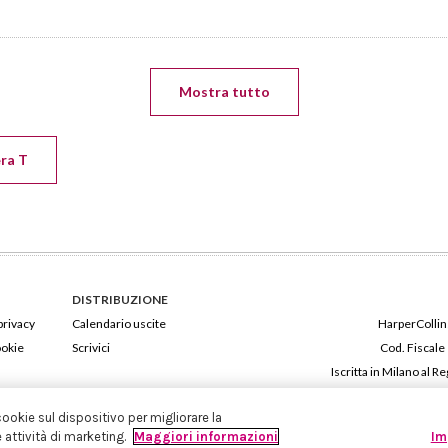
Mostra tutto
era T
DISTRIBUZIONE
privacy
Calendario uscite
HarperCollins
ookie
Scrivici
Cod. Fiscale
Iscritta in Milano al
cookie sul dispositivo per migliorare la
e attività di marketing.
Maggiori informazioni
Im