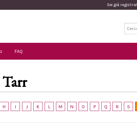
Sei già registr
o
FAQ
 Tarr
H
I
J
K
L
M
N
O
P
Q
R
S