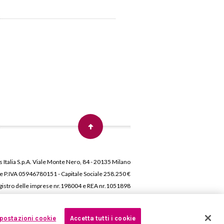
 Italia S.p.A. Viale Monte Nero, 84 - 20135 Milano
 e P.IVA 05946780151 - Capitale Sociale 258.250 €
 Registro delle imprese nr.198004 e REA nr.1051898
postazioni cookie
Accetta tutti i cookie