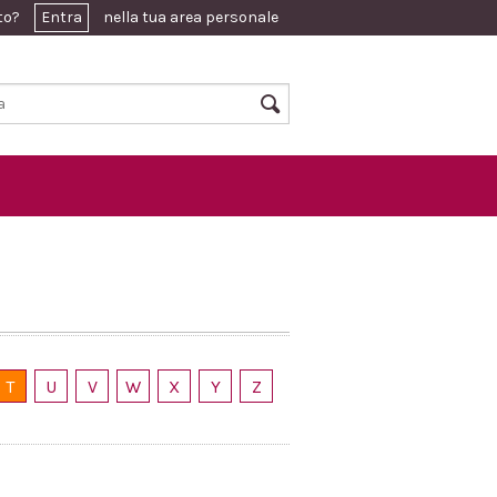
ato?
Entra
nella tua area personale
T
U
V
W
X
Y
Z