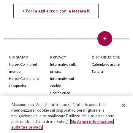
< Torna agli autori con la lettera K
CHI SIAMO
PRIVACY
DISTRIBUZIONE
HarperCollins nel
Informativa sulla
Calendario uscite
mondo
privacy
Scrivici
HarperCollins Italia
Informativa sui
La squadra
cookie
Codice etico
Cliccando su “Accetta tutti i cookie”, l'utente accetta di
HarperCollins Italia S.p.A. Viale Monte Nero, 84 - 20135 Milano
memorizzare i cookie sul dispositivo per migliorare la
Cod. Fiscale e P.IVA 05946780151 - Capitale Sociale 258.250 €
navigazione del sito, analizzare l'utilizzo del sito e assistere
Iscritta in Milano al Registro delle imprese nr.198004 e REA nr.1051898
nelle nostre attività di marketing.
Maggiori informazioni
sulla tua privacy