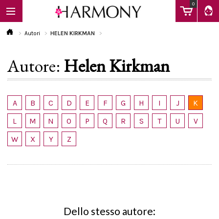
0
Autori
HELEN KIRKMAN
Autore:
Helen Kirkman
EBOOK
LIBRI
A
B
C
D
E
F
G
H
I
J
K
L
M
N
O
P
Q
R
S
T
U
V
Calendario
W
X
Y
Z
FAQ
Dello stesso autore: