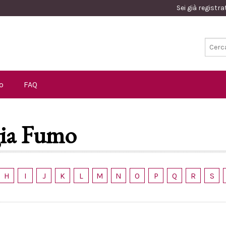
Sei già registr
o
FAQ
gia Fumo
H
I
J
K
L
M
N
O
P
Q
R
S