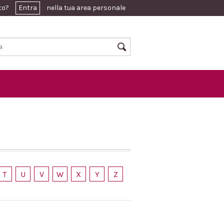
ato?
Entra
nella tua area personale
T
U
V
W
X
Y
Z