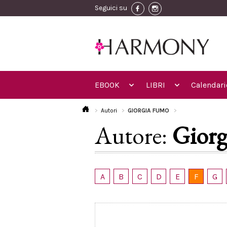
Seguici su
EBOOK
LIBRI
Calendari
Autori
GIORGIA FUMO
Autore:
Gior
A
B
C
D
E
F
G