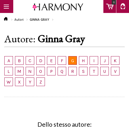
0
Autori
GINNA GRAY
Autore:
Ginna Gray
EBOOK
LIBRI
A
B
C
D
E
F
G
H
I
J
K
L
M
N
O
P
Q
R
S
T
U
V
Calendario
W
X
Y
Z
FAQ
Dello stesso autore: