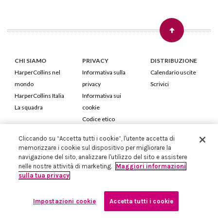
CHI SIAMO
PRIVACY
DISTRIBUZIONE
HarperCollins nel
Informativa sulla
Calendario uscite
mondo
privacy
Scrivici
HarperCollins Italia
Informativa sui
La squadra
cookie
Codice etico
Cliccando su “Accetta tutti i cookie”, l'utente accetta di
HarperCollins Italia S.p.A. Viale Monte Nero, 84 - 20135 Milano
memorizzare i cookie sul dispositivo per migliorare la
Cod. Fiscale e P.IVA 05946780151 - Capitale Sociale 258.250 €
navigazione del sito, analizzare l'utilizzo del sito e assistere
Iscritta in Milano al Registro delle imprese nr.198004 e REA nr.1051898
nelle nostre attività di marketing.
Maggiori informazioni
sulla tua privacy
Impostazioni cookie
Accetta tutti i cookie