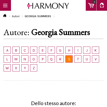
0
Autori
GEORGIA SUMMERS
Autore:
Georgia Summers
EBOOK
LIBRI
A
B
C
D
E
F
G
H
I
J
K
L
M
N
O
P
Q
R
S
T
U
V
Calendario
W
X
Y
Z
FAQ
Dello stesso autore: