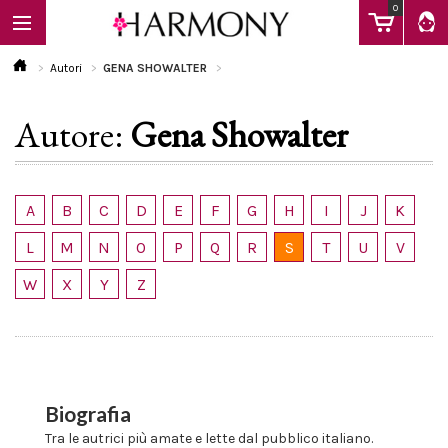
0
Autori
GENA SHOWALTER
Autore:
Gena Showalter
EBOOK
LIBRI
A
B
C
D
E
F
G
H
I
J
K
L
M
N
O
P
Q
R
S
T
U
V
Calendario
W
X
Y
Z
FAQ
Biografia
Tra le autrici più amate e lette dal pubblico italiano.