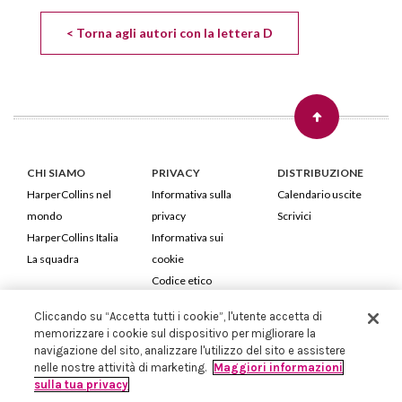
< Torna agli autori con la lettera D
CHI SIAMO
PRIVACY
DISTRIBUZIONE
HarperCollins nel
Informativa sulla
Calendario uscite
mondo
privacy
Scrivici
HarperCollins Italia
Informativa sui
La squadra
cookie
Codice etico
Cliccando su “Accetta tutti i cookie”, l'utente accetta di
HarperCollins Italia S.p.A. Viale Monte Nero, 84 - 20135 Milano
memorizzare i cookie sul dispositivo per migliorare la
Cod. Fiscale e P.IVA 05946780151 - Capitale Sociale 258.250 €
navigazione del sito, analizzare l'utilizzo del sito e assistere
Iscritta in Milano al Registro delle imprese nr.198004 e REA nr.1051898
nelle nostre attività di marketing.
Maggiori informazioni
sulla tua privacy