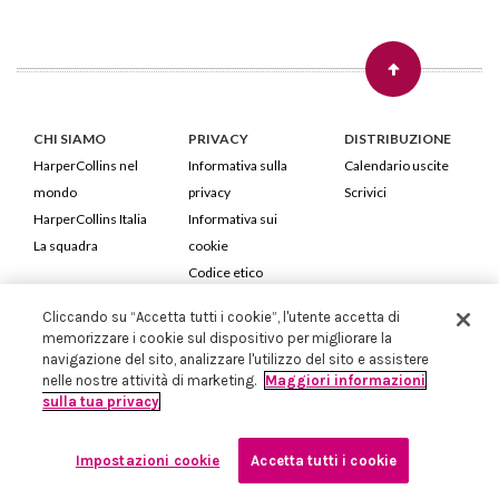
CHI SIAMO
PRIVACY
DISTRIBUZIONE
HarperCollins nel
Informativa sulla
Calendario uscite
mondo
privacy
Scrivici
HarperCollins Italia
Informativa sui
La squadra
cookie
Codice etico
Cliccando su “Accetta tutti i cookie”, l'utente accetta di
HarperCollins Italia S.p.A. Viale Monte Nero, 84 - 20135 Milano
memorizzare i cookie sul dispositivo per migliorare la
Cod. Fiscale e P.IVA 05946780151 - Capitale Sociale 258.250 €
navigazione del sito, analizzare l'utilizzo del sito e assistere
Iscritta in Milano al Registro delle imprese nr.198004 e REA nr.1051898
nelle nostre attività di marketing.
Maggiori informazioni
sulla tua privacy
Impostazioni cookie
Accetta tutti i cookie