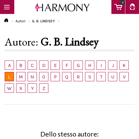
0
Autori
G. B. LINDSEY
Autore:
G. B. Lindsey
EBOOK
LIBRI
A
B
C
D
E
F
G
H
I
J
K
L
M
N
O
P
Q
R
S
T
U
V
Calendario
W
X
Y
Z
FAQ
Dello stesso autore: