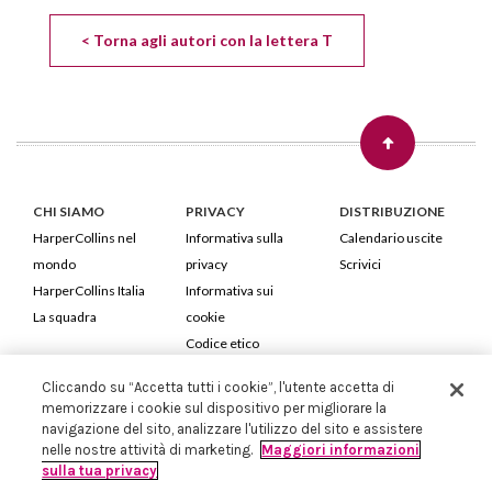
< Torna agli autori con la lettera T
CHI SIAMO
PRIVACY
DISTRIBUZIONE
HarperCollins nel
Informativa sulla
Calendario uscite
mondo
privacy
Scrivici
HarperCollins Italia
Informativa sui
La squadra
cookie
Codice etico
Cliccando su “Accetta tutti i cookie”, l'utente accetta di
HarperCollins Italia S.p.A. Viale Monte Nero, 84 - 20135 Milano
memorizzare i cookie sul dispositivo per migliorare la
Cod. Fiscale e P.IVA 05946780151 - Capitale Sociale 258.250 €
navigazione del sito, analizzare l'utilizzo del sito e assistere
Iscritta in Milano al Registro delle imprese nr.198004 e REA nr.1051898
nelle nostre attività di marketing.
Maggiori informazioni
sulla tua privacy