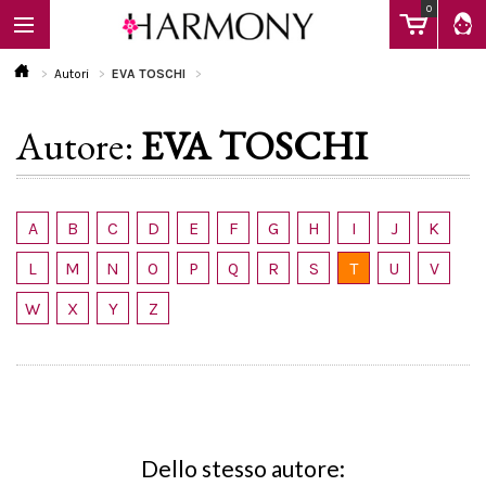
0
Autori
EVA TOSCHI
Autore:
EVA TOSCHI
EBOOK
LIBRI
A
B
C
D
E
F
G
H
I
J
K
L
M
N
O
P
Q
R
S
T
U
V
Calendario
W
X
Y
Z
FAQ
Dello stesso autore: