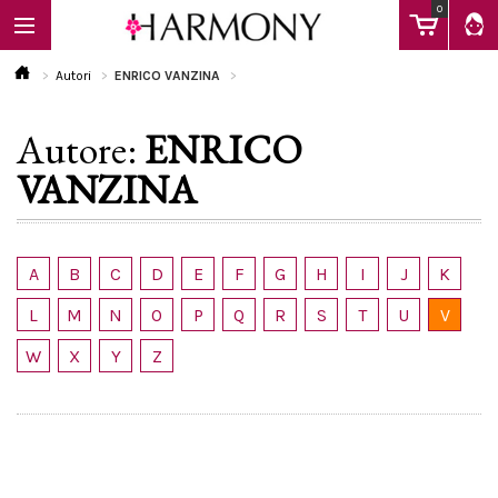
0
Autori
ENRICO VANZINA
Autore:
ENRICO
EBOOK
VANZINA
LIBRI
A
B
C
D
E
F
G
H
I
J
K
Calendario
L
M
N
O
P
Q
R
S
T
U
V
W
X
Y
Z
FAQ