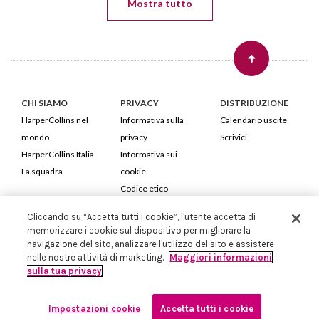
Mostra tutto
CHI SIAMO
PRIVACY
DISTRIBUZIONE
HarperCollins nel
Informativa sulla
Calendario uscite
mondo
privacy
Scrivici
HarperCollins Italia
Informativa sui
La squadra
cookie
Codice etico
Cliccando su “Accetta tutti i cookie”, l'utente accetta di
HarperCollins Italia S.p.A. Viale Monte Nero, 84 - 20135 Milano
memorizzare i cookie sul dispositivo per migliorare la
Cod. Fiscale e P.IVA 05946780151 - Capitale Sociale 258.250 €
navigazione del sito, analizzare l'utilizzo del sito e assistere
Iscritta in Milano al Registro delle imprese nr.198004 e REA nr.1051898
nelle nostre attività di marketing.
Maggiori informazioni
sulla tua privacy
Impostazioni cookie
Accetta tutti i cookie