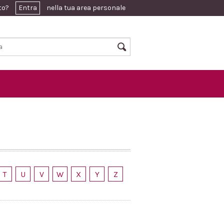
ato?
Entra
nella tua area personale
T
U
V
W
X
Y
Z