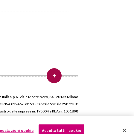
 Italia S.p.A. Viale Monte Nero, 84 - 20135 Milano
 e P.IVA 05946780151 - Capitale Sociale 258.250 €
 Registro delle imprese nr.198004 e REA nr.1051898
postazioni cookie
Accetta tutti i cookie