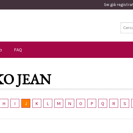
Sei già registr
o
FAQ
KO JEAN
H
I
J
K
L
M
N
O
P
Q
R
S