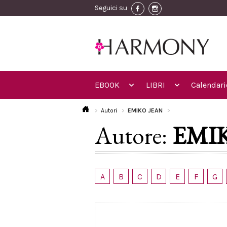
Seguici su
EBOOK
LIBRI
Calendari
Autori
EMIKO JEAN
Autore:
EMI
A
B
C
D
E
F
G