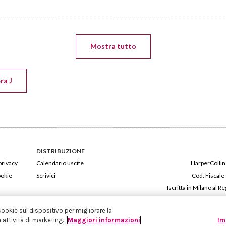
Mostra tutto
ra J
DISTRIBUZIONE
privacy
Calendario uscite
HarperCollins
ookie
Scrivici
Cod. Fiscale
Iscritta in Milano al
cookie sul dispositivo per migliorare la
e attività di marketing.
Maggiori informazioni
Im