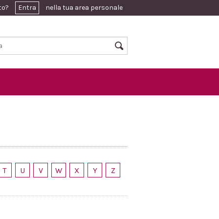
ato?
Entra
nella tua area personale
T
U
V
W
X
Y
Z