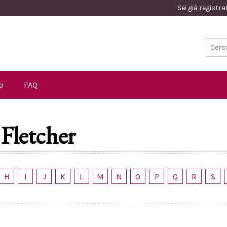
Sei già registr
o
FAQ
 Fletcher
H
I
J
K
L
M
N
O
P
Q
R
S