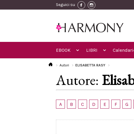
Seguici su
EBOOK
LIBRI
Calendari
Autori
ELISABETTA RASY
Autore:
Elisa
A
B
C
D
E
F
G