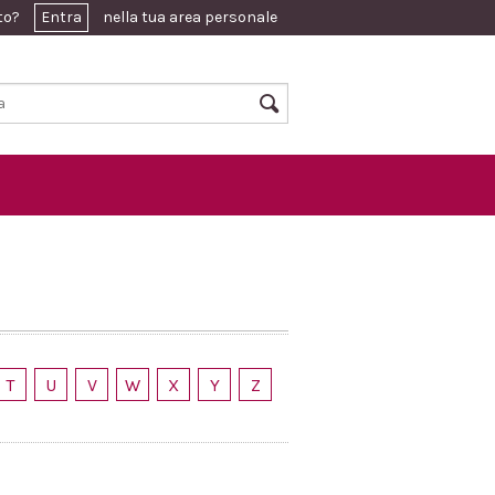
ato?
Entra
nella tua area personale
T
U
V
W
X
Y
Z