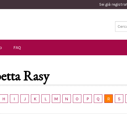
Sei già registr
o
FAQ
betta Rasy
H
I
J
K
L
M
N
O
P
Q
R
S