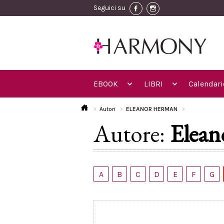
Seguici su
EBOOK
LIBRI
Calendari
Autori
ELEANOR HERMAN
Autore:
Elea
A
B
C
D
E
F
G