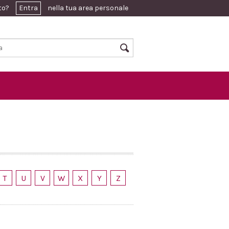
ato?
Entra
nella tua area personale
T
U
V
W
X
Y
Z