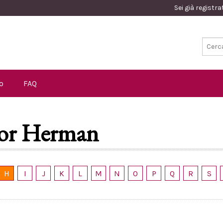
Sei già registr
o
FAQ
nor Herman
H
I
J
K
L
M
N
O
P
Q
R
S