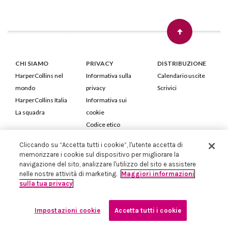
CHI SIAMO
PRIVACY
DISTRIBUZIONE
HarperCollins nel
Informativa sulla
Calendario uscite
mondo
privacy
Scrivici
HarperCollins Italia
Informativa sui
La squadra
cookie
Codice etico
Cliccando su “Accetta tutti i cookie”, l'utente accetta di
HarperCollins Italia S.p.A. Viale Monte Nero, 84 - 20135 Milano
memorizzare i cookie sul dispositivo per migliorare la
Cod. Fiscale e P.IVA 05946780151 - Capitale Sociale 258.250 €
navigazione del sito, analizzare l'utilizzo del sito e assistere
Iscritta in Milano al Registro delle imprese nr.198004 e REA nr.1051898
nelle nostre attività di marketing.
Maggiori informazioni
sulla tua privacy
Impostazioni cookie
Accetta tutti i cookie