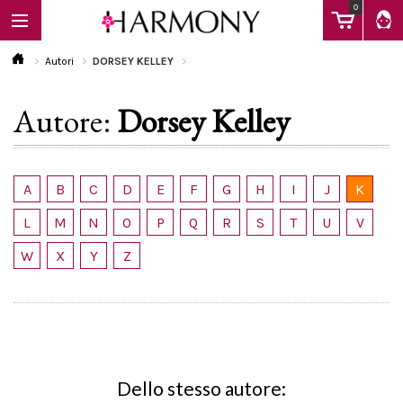
0
Autori
DORSEY KELLEY
Autore:
Dorsey Kelley
EBOOK
LIBRI
A
B
C
D
E
F
G
H
I
J
K
L
M
N
O
P
Q
R
S
T
U
V
Calendario
W
X
Y
Z
FAQ
Dello stesso autore: