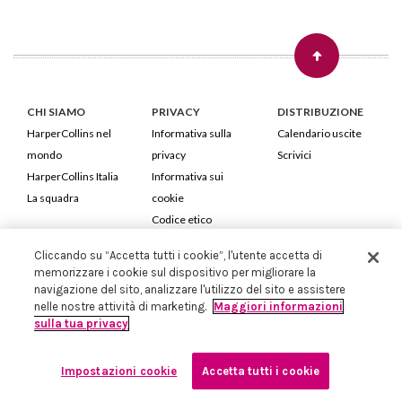
CHI SIAMO
PRIVACY
DISTRIBUZIONE
HarperCollins nel
Informativa sulla
Calendario uscite
mondo
privacy
Scrivici
HarperCollins Italia
Informativa sui
La squadra
cookie
Codice etico
Cliccando su “Accetta tutti i cookie”, l'utente accetta di
HarperCollins Italia S.p.A. Viale Monte Nero, 84 - 20135 Milano
memorizzare i cookie sul dispositivo per migliorare la
Cod. Fiscale e P.IVA 05946780151 - Capitale Sociale 258.250 €
navigazione del sito, analizzare l'utilizzo del sito e assistere
Iscritta in Milano al Registro delle imprese nr.198004 e REA nr.1051898
nelle nostre attività di marketing.
Maggiori informazioni
sulla tua privacy
Impostazioni cookie
Accetta tutti i cookie