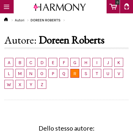
0
Autori
DOREEN ROBERTS
Autore:
Doreen Roberts
EBOOK
LIBRI
A
B
C
D
E
F
G
H
I
J
K
L
M
N
O
P
Q
R
S
T
U
V
Calendario
W
X
Y
Z
FAQ
Dello stesso autore: