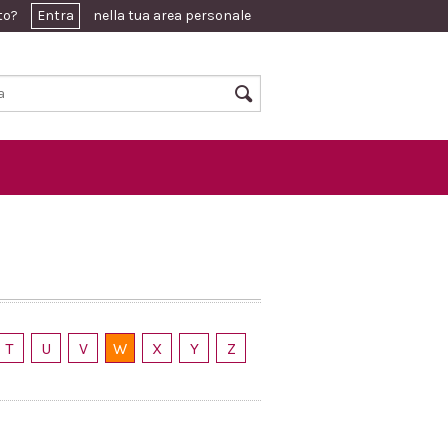
ato?
Entra
nella tua area personale
T
U
V
W
X
Y
Z