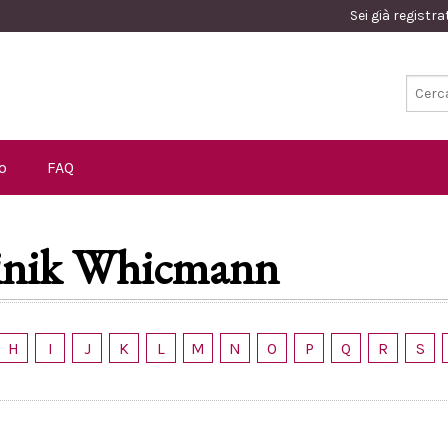
Sei già registr
o
FAQ
nik Whicmann
H
I
J
K
L
M
N
O
P
Q
R
S