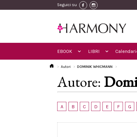
Seguici su
EBOOK
LIBRI
Calendari
Autori
DOMINIK WHICMANN
Autore:
Domi
A
B
C
D
E
F
G