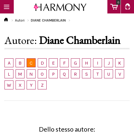
0
Autori
DIANE CHAMBERLAIN
Autore:
Diane Chamberlain
EBOOK
LIBRI
A
B
C
D
E
F
G
H
I
J
K
L
M
N
O
P
Q
R
S
T
U
V
Calendario
W
X
Y
Z
FAQ
Dello stesso autore: