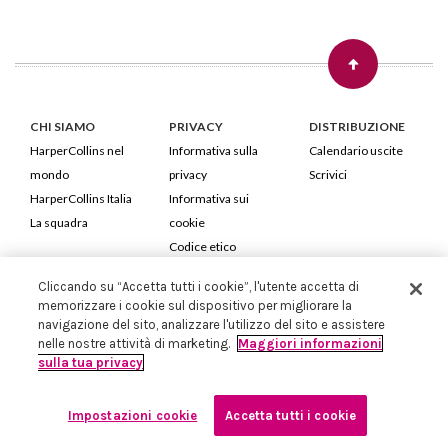
CHI SIAMO
PRIVACY
DISTRIBUZIONE
HarperCollins nel
Informativa sulla
Calendario uscite
mondo
privacy
Scrivici
HarperCollins Italia
Informativa sui
La squadra
cookie
Codice etico
Cliccando su “Accetta tutti i cookie”, l'utente accetta di
HarperCollins Italia S.p.A. Viale Monte Nero, 84 - 20135 Milano
memorizzare i cookie sul dispositivo per migliorare la
Cod. Fiscale e P.IVA 05946780151 - Capitale Sociale 258.250 €
navigazione del sito, analizzare l'utilizzo del sito e assistere
Iscritta in Milano al Registro delle imprese nr.198004 e REA nr.1051898
nelle nostre attività di marketing.
Maggiori informazioni
sulla tua privacy
Impostazioni cookie
Accetta tutti i cookie