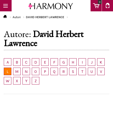
0
Autori
DAVID HERBERT LAWRENCE
Autore:
David Herbert
EBOOK
Lawrence
LIBRI
A
B
C
D
E
F
G
H
I
J
K
Calendario
L
M
N
O
P
Q
R
S
T
U
V
W
X
Y
Z
FAQ