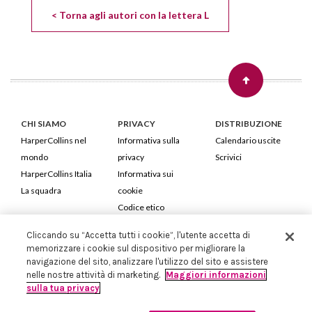
< Torna agli autori con la lettera L
CHI SIAMO
PRIVACY
DISTRIBUZIONE
HarperCollins nel
Informativa sulla
Calendario uscite
mondo
privacy
Scrivici
HarperCollins Italia
Informativa sui
La squadra
cookie
Codice etico
Cliccando su “Accetta tutti i cookie”, l'utente accetta di
HarperCollins Italia S.p.A. Viale Monte Nero, 84 - 20135 Milano
memorizzare i cookie sul dispositivo per migliorare la
Cod. Fiscale e P.IVA 05946780151 - Capitale Sociale 258.250 €
navigazione del sito, analizzare l'utilizzo del sito e assistere
Iscritta in Milano al Registro delle imprese nr.198004 e REA nr.1051898
nelle nostre attività di marketing.
Maggiori informazioni
sulla tua privacy