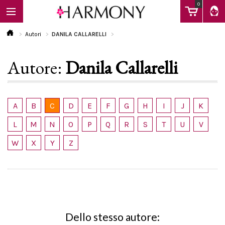
0
Autori
DANILA CALLARELLI
Autore:
Danila Callarelli
EBOOK
LIBRI
A
B
C
D
E
F
G
H
I
J
K
L
M
N
O
P
Q
R
S
T
U
V
Calendario
W
X
Y
Z
FAQ
Dello stesso autore: