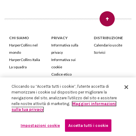
CHI SIAMO
PRIVACY
DISTRIBUZIONE
HarperCollins nel
Informativa sulla
Calendario uscite
mondo
privacy
Scrivici
HarperCollins Italia
Informativa sui
La squadra
cookie
Codice etico
Cliccando su “Accetta tutti i cookie”, l'utente accetta di
HarperCollins Italia S.p.A. Viale Monte Nero, 84 - 20135 Milano
memorizzare i cookie sul dispositivo per migliorare la
Cod. Fiscale e P.IVA 05946780151 - Capitale Sociale 258.250 €
navigazione del sito, analizzare l'utilizzo del sito e assistere
Iscritta in Milano al Registro delle imprese nr.198004 e REA nr.1051898
nelle nostre attività di marketing.
Maggiori informazioni
sulla tua privacy
Impostazioni cookie
Accetta tutti i cookie