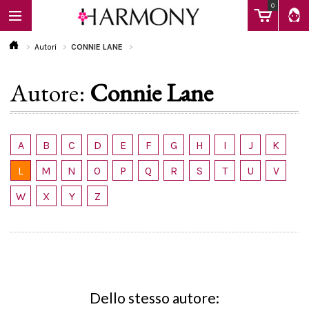
0
Autori
CONNIE LANE
Autore:
Connie Lane
EBOOK
LIBRI
A
B
C
D
E
F
G
H
I
J
K
L
M
N
O
P
Q
R
S
T
U
V
Calendario
W
X
Y
Z
FAQ
Dello stesso autore: