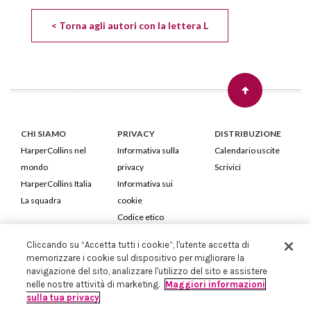
< Torna agli autori con la lettera L
CHI SIAMO
PRIVACY
DISTRIBUZIONE
HarperCollins nel
Informativa sulla
Calendario uscite
mondo
privacy
Scrivici
HarperCollins Italia
Informativa sui
La squadra
cookie
Codice etico
Cliccando su “Accetta tutti i cookie”, l'utente accetta di
HarperCollins Italia S.p.A. Viale Monte Nero, 84 - 20135 Milano
memorizzare i cookie sul dispositivo per migliorare la
Cod. Fiscale e P.IVA 05946780151 - Capitale Sociale 258.250 €
navigazione del sito, analizzare l'utilizzo del sito e assistere
Iscritta in Milano al Registro delle imprese nr.198004 e REA nr.1051898
nelle nostre attività di marketing.
Maggiori informazioni
sulla tua privacy