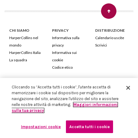
CHI SIAMO
PRIVACY
DISTRIBUZIONE
HarperCollins nel
Informativa sulla
Calendario uscite
mondo
privacy
Scrivici
HarperCollins Italia
Informativa sui
La squadra
cookie
Codice etico
HarperCollins Italia S.p.A. Viale Monte Nero, 84 - 20135 Milano
Cliccando su “Accetta tutti i cookie”, l'utente accetta di
Cod. Fiscale e P.IVA 05946780151 - Capitale Sociale 258.250 €
memorizzare i cookie sul dispositivo per migliorare la
Iscritta in Milano al Registro delle imprese nr.198004 e REA nr.1051898
navigazione del sito, analizzare l'utilizzo del sito e assistere
nelle nostre attività di marketing.
Maggiori informazioni
sulla tua privacy
Impostazioni cookie
Accetta tutti i cookie