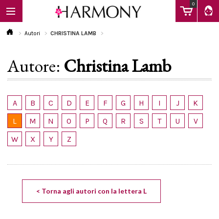
0
Autori
CHRISTINA LAMB
Autore:
Christina Lamb
EBOOK
LIBRI
A
B
C
D
E
F
G
H
I
J
K
L
M
N
O
P
Q
R
S
T
U
V
Calendario
W
X
Y
Z
FAQ
< Torna agli autori con la lettera L