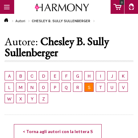
0
Autori
CHESLEY B. SULLY SULLENBERGER
Autore:
Chesley B. Sully
EBOOK
Sullenberger
LIBRI
A
B
C
D
E
F
G
H
I
J
K
Calendario
L
M
N
O
P
Q
R
S
T
U
V
W
X
Y
Z
FAQ
< Torna agli autori con la lettera S