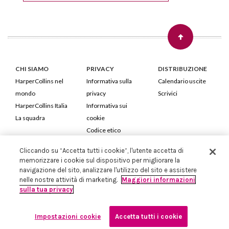
CHI SIAMO
PRIVACY
DISTRIBUZIONE
HarperCollins nel
Informativa sulla
Calendario uscite
mondo
privacy
Scrivici
HarperCollins Italia
Informativa sui
La squadra
cookie
Codice etico
Cliccando su “Accetta tutti i cookie”, l'utente accetta di
HarperCollins Italia S.p.A. Viale Monte Nero, 84 - 20135 Milano
memorizzare i cookie sul dispositivo per migliorare la
Cod. Fiscale e P.IVA 05946780151 - Capitale Sociale 258.250 €
navigazione del sito, analizzare l'utilizzo del sito e assistere
Iscritta in Milano al Registro delle imprese nr.198004 e REA nr.1051898
nelle nostre attività di marketing.
Maggiori informazioni
sulla tua privacy
Impostazioni cookie
Accetta tutti i cookie