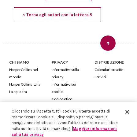
< Torna agli autori con la lettera S
CHI SIAMO
PRIVACY
DISTRIBUZIONE
HarperCollins nel
Informativa sulla
Calendario uscite
mondo
privacy
Scrivici
HarperCollins Italia
Informativa sui
La squadra
cookie
Codice etico
Cliccando su “Accetta tutti i cookie”, l'utente accetta di
HarperCollins Italia S.p.A. Viale Monte Nero, 84 - 20135 Milano
memorizzare i cookie sul dispositivo per migliorare la
Cod. Fiscale e P.IVA 05946780151 - Capitale Sociale 258.250 €
navigazione del sito, analizzare l'utilizzo del sito e assistere
Iscritta in Milano al Registro delle imprese nr.198004 e REA nr.1051898
nelle nostre attività di marketing.
Maggiori informazioni
sulla tua privacy