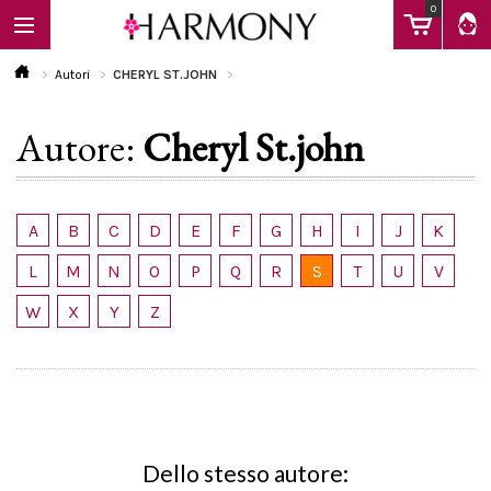
0
Autori
CHERYL ST.JOHN
Autore:
Cheryl St.john
EBOOK
LIBRI
A
B
C
D
E
F
G
H
I
J
K
L
M
N
O
P
Q
R
S
T
U
V
Calendario
W
X
Y
Z
FAQ
Dello stesso autore: