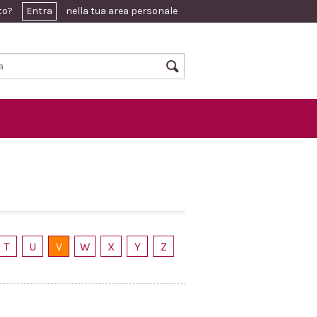
ato?
Entra
nella tua area personale
T
U
V
W
X
Y
Z