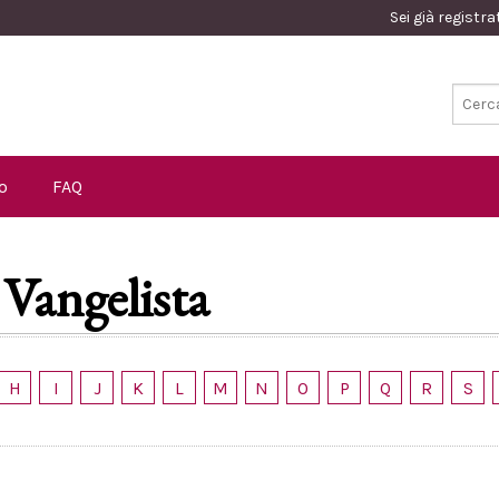
Sei già registr
o
FAQ
 Vangelista
H
I
J
K
L
M
N
O
P
Q
R
S