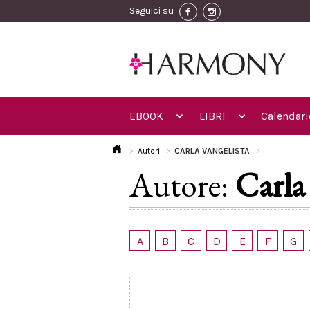
Seguici su
EBOOK
LIBRI
Calendari
Autori
CARLA VANGELISTA
Autore:
Carla
A
B
C
D
E
F
G