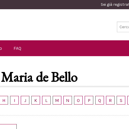
Sei già registr
o
FAQ
 Maria de Bello
H
I
J
K
L
M
N
O
P
Q
R
S