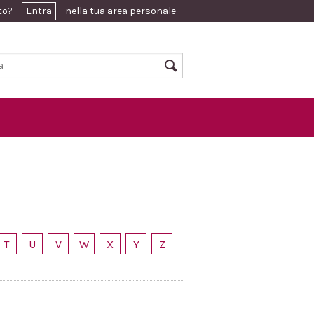
ato?
Entra
nella tua area personale
T
U
V
W
X
Y
Z