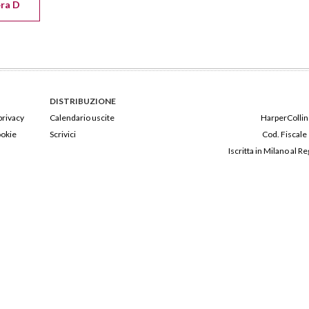
era D
DISTRIBUZIONE
privacy
Calendario uscite
HarperCollins
ookie
Scrivici
Cod. Fiscale
Iscritta in Milano al