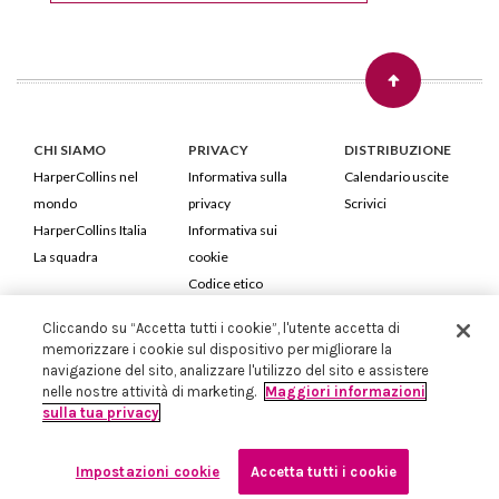
CHI SIAMO
PRIVACY
DISTRIBUZIONE
HarperCollins nel
Informativa sulla
Calendario uscite
mondo
privacy
Scrivici
HarperCollins Italia
Informativa sui
La squadra
cookie
Codice etico
Cliccando su “Accetta tutti i cookie”, l'utente accetta di
HarperCollins Italia S.p.A. Viale Monte Nero, 84 - 20135 Milano
memorizzare i cookie sul dispositivo per migliorare la
Cod. Fiscale e P.IVA 05946780151 - Capitale Sociale 258.250 €
navigazione del sito, analizzare l'utilizzo del sito e assistere
Iscritta in Milano al Registro delle imprese nr.198004 e REA nr.1051898
nelle nostre attività di marketing.
Maggiori informazioni
sulla tua privacy
Impostazioni cookie
Accetta tutti i cookie