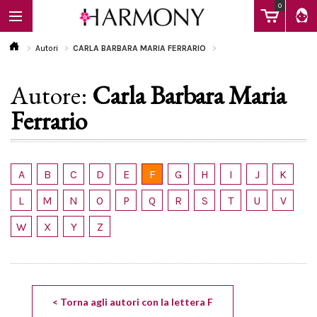
0
Autori
CARLA BARBARA MARIA FERRARIO
Autore:
Carla Barbara Maria
EBOOK
Ferrario
LIBRI
A
B
C
D
E
F
G
H
I
J
K
Calendario
L
M
N
O
P
Q
R
S
T
U
V
W
X
Y
Z
FAQ
< Torna agli autori con la lettera F