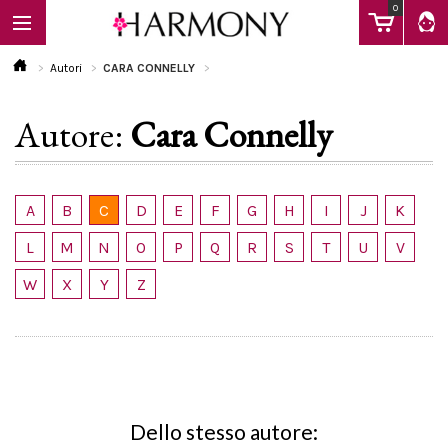
0
Autori
CARA CONNELLY
Autore:
Cara Connelly
EBOOK
LIBRI
A
B
C
D
E
F
G
H
I
J
K
L
M
N
O
P
Q
R
S
T
U
V
Calendario
W
X
Y
Z
FAQ
Dello stesso autore: