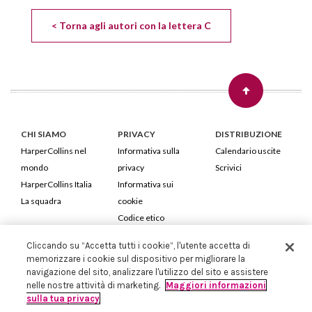
< Torna agli autori con la lettera C
CHI SIAMO
PRIVACY
DISTRIBUZIONE
HarperCollins nel
Informativa sulla
Calendario uscite
mondo
privacy
Scrivici
HarperCollins Italia
Informativa sui
La squadra
cookie
Codice etico
Cliccando su “Accetta tutti i cookie”, l'utente accetta di
HarperCollins Italia S.p.A. Viale Monte Nero, 84 - 20135 Milano
memorizzare i cookie sul dispositivo per migliorare la
Cod. Fiscale e P.IVA 05946780151 - Capitale Sociale 258.250 €
navigazione del sito, analizzare l'utilizzo del sito e assistere
Iscritta in Milano al Registro delle imprese nr.198004 e REA nr.1051898
nelle nostre attività di marketing.
Maggiori informazioni
sulla tua privacy